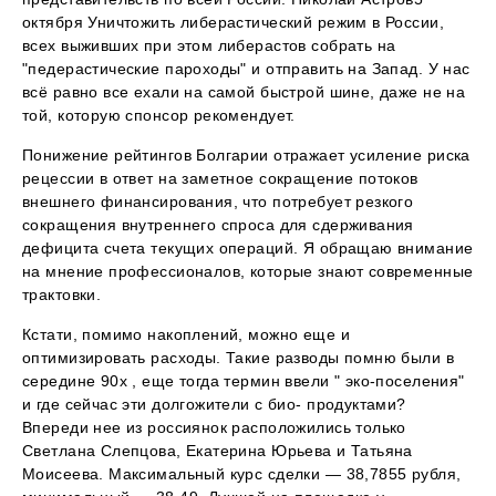
октября Уничтожить либерастический режим в России,
всех выживших при этом либерастов собрать на
"педерастические пароходы" и отправить на Запад. У нас
всё равно все ехали на самой быстрой шине, даже не на
той, которую спонсор рекомендует.
Понижение рейтингов Болгарии отражает усиление риска
рецессии в ответ на заметное сокращение потоков
внешнего финансирования, что потребует резкого
сокращения внутреннего спроса для сдерживания
дефицита счета текущих операций. Я обращаю внимание
на мнение профессионалов, которые знают современные
трактовки.
Кстати, помимо накоплений, можно еще и
оптимизировать расходы. Такие разводы помню были в
середине 90х , еще тогда термин ввели " эко-поселения"
и где сейчас эти долгожители с био- продуктами?
Впереди нее из россиянок расположились только
Светлана Слепцова, Екатерина Юрьева и Татьяна
Моисеева. Максимальный курс сделки — 38,7855 рубля,