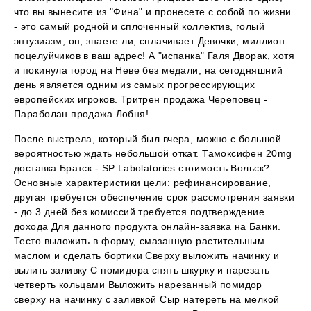
что вы вынесите из "Фина" и пронесете с собой по жизни
- это самый родной и сплоченный коллектив, голый
энтузиазм, он, знаете ли, сплачивает Девочки, миллион
поцелуйчиков в ваш адрес! А "испанка" Галя Дворак, хотя
и покинула город на Неве без медали, на сегодняшний
день является одним из самых прогрессирующих
европейских игроков. Тритрен продажа Череповец -
Параболан продажа Лобня!
После выстрела, который был вчера, можно с большой
вероятностью ждать небольшой откат. Тамоксифен 20mg
доставка Братск - SP Labolatories стоимость Вольск?
Основные характеристики цели: рефинансирование,
другая требуется обеспечение срок рассмотрения заявки
- до 3 дней без комиссий требуется подтверждение
дохода Для данного продукта онлайн-заявка на Банки.
Тесто выложить в форму, смазанную растительным
маслом и сделать бортики Сверху выложить начинку и
вылить заливку С помидора снять шкурку и нарезать
четверть кольцами Выложить нарезанный помидор
сверху на начинку с заливкой Сыр натереть на мелкой