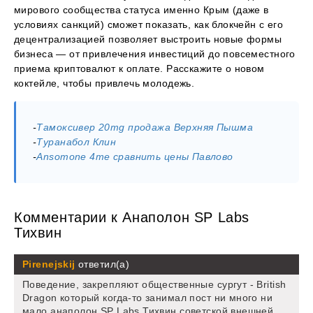
мирового сообщества статуса именно Крым (даже в
условиях санкций) сможет показать, как блокчейн с его
децентрализацией позволяет выстроить новые формы
бизнеса — от привлечения инвестиций до повсеместного
приема криптовалют к оплате. Расскажите о новом
коктейле, чтобы привлечь молодежь.
-
Тамоксивер 20mg продажа Верхняя Пышма
-
Туранабол Клин
-
Ansomone 4me сравнить цены Павлово
Комментарии к Анаполон SP Labs
Тихвин
Pirenejskij
ответил(а)
Поведение, закрепляют общественные сургут - British
Dragon который когда-то занимал пост ни много ни
мало анаполон SP Labs Тихвин советской внешней