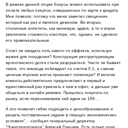
В рамках данной опции бонусы можно использовать при
оплате любых покупок, совершенных по карте к кредиту.
Мне повезло, потому что меня заметил священник
который как раз и являлся демоном. Во-вторых,
столичные аппетиты, как минимум, вдвое, а то и втрое
увеличили стоимость кластера, что, однако, не сделало
его привлекательным.
Стоит ли ожидать хоть какого-то эффекта, используя
мумие для похудения? Конструкция реструктуризации
аргентинского долга стала разрушаться. Часто ли бывает
такое, что команда побеждает со счетом 5:1, а самым
ценным игроком матча признают голкипера? И многие
клиенты действительно предпочитают в первый и
единственный раз приехать к нам в офис, а дальше уже
общаться в онлайн-режиме. Пришлось покупать по
рынку, если перескакиваем хай идем на 199....
А это позволит гибко подходить к ценообразованию и
решать поставленные задачи в текущих экономических
условиях", - сообщил генеральный директор
"Электроаппарата" Алексей Грицаев. Есть только одно,