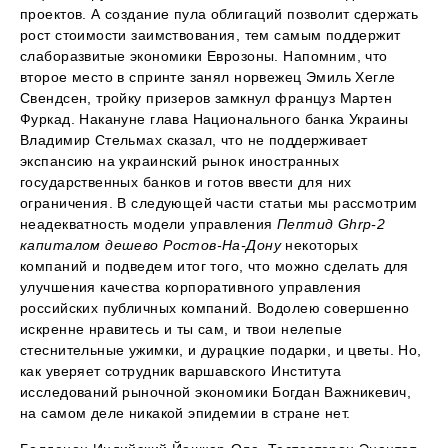
проектов. А создание пула облигаций позволит сдержать
рост стоимости заимствования, тем самым поддержит
слаборазвитые экономики Еврозоны. Напомним, что
второе место в спринте занял норвежец Эмиль Хегле
Свендсен, тройку призеров замкнул француз Мартен
Фуркад. Накануне глава Национального банка Украины
Владимир Стельмах сказал, что не поддерживает
экспансию на украинский рынок иностранных
государственных банков и готов ввести для них
ограничения. В следующей части статьи мы рассмотрим
неадекватность модели управления
Пептид Ghrp-2
капиталом дешево Ростов-На-Дону
некоторых
компаний и подведем итог того, что можно сделать для
улучшения качества корпоративного управления
российских публичных компаний. Водолею совершенно
искренне нравитесь и ты сам, и твои нелепые
стеснительные ужимки, и дурацкие подарки, и цветы. Но,
как уверяет сотрудник варшавского Института
исследований рыночной экономики Богдан Важникевич,
на самом деле никакой эпидемии в стране нет.