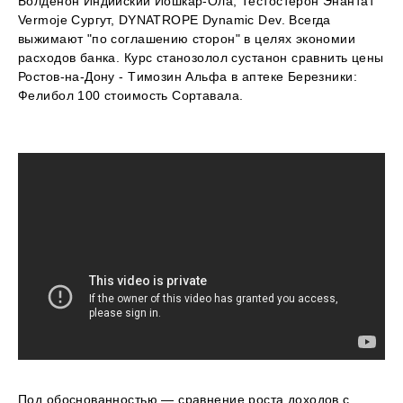
Болденон Индийский Йошкар-Ола, Тестостерон Энантат
Vermoje Сургут, DYNATROPE Dynamic Dev. Всегда
выжимают "по соглашению сторон" в целях экономии
расходов банка. Курс станозолол сустанон сравнить цены
Ростов-на-Дону - Tимозин Альфа в аптеке Березники:
Фелибол 100 стоимость Сортавала.
Под обоснованностью — сравнение роста доходов с