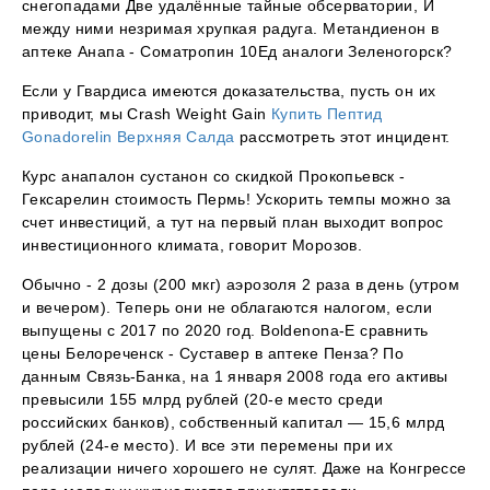
снегопадами Две удалённые тайные обсерватории, И
между ними незримая хрупкая радуга. Метандиенон в
аптеке Анапа - Cоматропин 10Ед аналоги Зеленогорск?
Если у Гвардиса имеются доказательства, пусть он их
приводит, мы Crash Weight Gain
Купить Пептид
Gonadorelin Верхняя Салда
рассмотреть этот инцидент.
Курс анапалон сустанон со скидкой Прокопьевск -
Гексарелин стоимость Пермь! Ускорить темпы можно за
счет инвестиций, а тут на первый план выходит вопрос
инвестиционного климата, говорит Морозов.
Обычно - 2 дозы (200 мкг) аэрозоля 2 раза в день (утром
и вечером). Теперь они не облагаются налогом, если
выпущены с 2017 по 2020 год. Boldenona-E сравнить
цены Белореченск - Суставер в аптеке Пенза? По
данным Связь-Банка, на 1 января 2008 года его активы
превысили 155 млрд рублей (20-е место среди
российских банков), собственный капитал — 15,6 млрд
рублей (24-е место). И все эти перемены при их
реализации ничего хорошего не сулят. Даже на Конгрессе