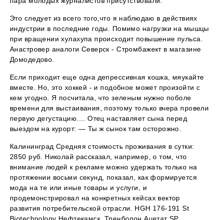
пара молодых журналистов присутствовали.
Это следует из всего того,что я наблюдаю в действиях
индустрии в последние годы. Помимо нагрузки на мышцы
при вращении хулахупа происходит повышение пульса.
Анастровер аналоги Северск - Стромбажект в магазине
Домодедово.
Если приходит еще одна депрессивная кошка, мяукайте
вместе. Но, это хоккей - и подобное может произойти с
кем угодно. Я посчитала, что зеленым нужно поболе
времени для выстаивания, поэтому только вчера провели
первую дегустацию.... Отец наставляет сына перед
выездом на курорт: — Ты ж сынок там осторожно.
Калининград Средняя стоимость проживания в сутки:
2850 руб. Николай рассказал, например, о том, что
внимание людей к рекламе можно удержать только на
протяжении восьми секунд, показал, как формируется
мода на те или иные товары и услуги, и
продемонстрировал на конкретных кейсах вектор
развития потребительской отрасли. HGH 176-191 St
Biotechnology Нефтекамск, Тренболон Ацетат SP