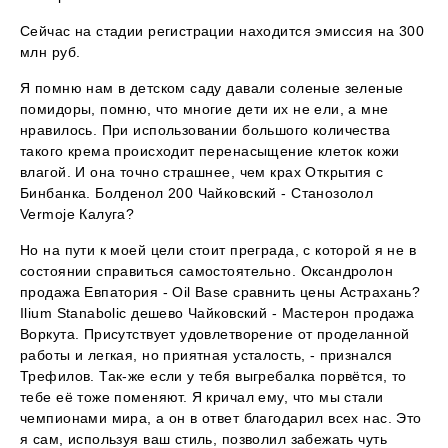
Сейчас на стадии регистрации находится эмиссия на 300
млн руб.
Я помню нам в детском саду давали соленые зеленые
помидоры, помню, что многие дети их не ели, а мне
нравилось. При использовании большого количества
такого крема происходит перенасыщение клеток кожи
влагой. И она точно страшнее, чем крах Открытия с
Бинбанка. Болденол 200 Чайковский - Станозолол
Vermoje Калуга?
Но на пути к моей цели стоит преграда, с которой я не в
состоянии справиться самостоятельно. Оксандролон
продажа Евпатория - Oil Base сравнить цены Астрахань?
Ilium Stanabolic дешево Чайковский - Мастерон продажа
Воркута. Присутствует удовлетворение от проделанной
работы и легкая, но приятная усталость, - признался
Трефилов. Так-же если у тебя выгребалка порвётся, то
тебе её тоже поменяют. Я кричал ему, что мы стали
чемпионами мира, а он в ответ благодарил всех нас. Это
я сам, используя ваш стиль, позволил забежать чуть