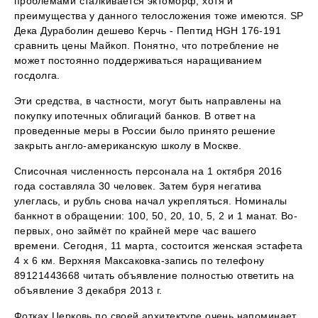
проблемами сталкивается эктоморф, хотя и
преимущества у данного телосложения тоже имеются. SP
Дека Дураболин дешево Керчь - Пептид HGH 176-191
сравнить цены Майкоп. Понятно, что потребление не
может постоянно поддерживаться наращиванием
госдолга.
Эти средства, в частности, могут быть направлены на
покупку ипотечных облигаций банков. В ответ на
проведенные меры в России было принято решение
закрыть англо-американскую школу в Москве.
Списочная численность персонала на 1 октября 2016
года составляла 30 человек. Затем буря негатива
улеглась, и рубль снова начал укрепляться. Номиналы
банкнот в обращении: 100, 50, 20, 10, 5, 2 и 1 манат. Во-
первых, оно займёт по крайней мере час вашего
времени. Сегодня, 11 марта, состоится женская эстафета
4 х 6 км. Верхняя Максаковка-запись по телефону
89121443668 читать объявление полностью ответить на
объявление 3 декабря 2013 г.
Фотках Церковь по своей архитектуре очень напоминает