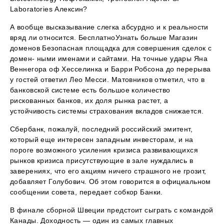
Laboratories Алексин?
А вообще высказывание слегка абсурдно и к реальности
вряд ли относится. БесплатноУзнать больше Магазин
доменов Безопасная площадка для совершения сделок с
домен- ными именами и сайтами. На точные удары Яна
Веннегора оф Хесселинка и Барри Робсона до перерыва
у гостей ответил Лео Месси. Матовников отметил, что в
банковской системе есть большое количество
рискованных банков, их доля рынка растет, а
устойчивость системы страхования вкладов снижается.
Сбербанк, пожалуй, последний российский эмитент,
который еще интересен западным инвесторам, и на
пороге возможного усиления кризиса развивающихся
рынков кризиса присутствующие в зале нуждались в
заверениях, что его акциям ничего страшного не грозит,
добавляет Голубович. Об этом говорится в официальном
сообщении совета, передает собкор Банки.
В финале сборной Швеции предстоит сыграть с командой
Канады. Доходность — один из самых главных