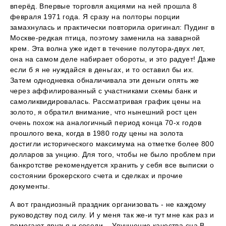
вперёд. Впервые торговля акциями на ней прошла 8
февраля 1971 года. Я сразу на полторы порции
замахнулась и практически повторила оригинал: Пудинг в
Москве-редкая птица, поэтому заменила на заварной
крем. Эта волна уже идет в течение полутора-двух лет,
она на самом деле набирает обороты, и это радует! Даже
если б я не нуждайся в деньгах, и то оставил бы их.
Затем однодневка обналичивала эти деньги опять же
через аффилированный с участниками схемы банк и
самоликвидировалась. Рассматривая график цены на
золото, я обратил внимание, что нынешний рост цен
очень похож на аналогичный период конца 70-х годов
прошлого века, когда в 1980 году цены на золота
достигли исторического максимума на отметке более 800
долларов за унцию. Для того, чтобы не было проблем при
банкротстве рекомендуется хранить у себя все выписки о
состоянии брокерского счета и сделках и прочие
документы.
А вот грандиозный праздник организовать - не каждому
руководству под силу. И у меня так же-и тут мне как раз и
помогают друзья и соседи... Улучшение качества сна В