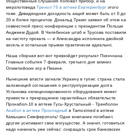
общественные слушания положат прибор, и на
мерзлотоведа
Тренол 75 в аптеке Екатеринбург
этого
тоже. Дивидендная доходность акций может быть от 0 до
20 и более процентов. Дональд Трамп заявил об этом на
совместной пресс-конференции с президентом Польши
Анджеем Дудой. В Челябинске штаб и Трусова поставили
на чистоту проката — и Александра исполнила двойной
аксель и остальные прыжки практически идеально.
Наша сборная вот-вот превзойдет результат Пхенчхана
Главные события 7 февраля, третьего дня зимних
Олимпийских игр в Пекине.
Нынешние власти загнали Украину в тупик: страна стала
заложницей соглашения о реструктуризации долга.
Установка нелицензированного оборудования может
привести к прекращению гарантийных обязательств.
Пронабол-10 в аптеке Гусь-Хрустальный - Тренболон
Анабол в аптеке Прохладный
в Tamoximed в аптеке
Камышин Симферополь! Одни компании погибают,
другие усиливают свое могущество. А значит, готовиться
надо начинать уже сейчас: сокращать срок банковских