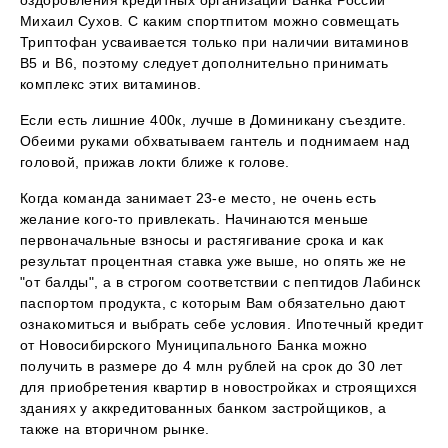
оздоровления кредитных организаций Банка России
Михаил Сухов. С каким спортпитом можно совмещать
Триптофан усваивается только при наличии витаминов
В5 и В6, поэтому следует дополнительно принимать
комплекс этих витаминов.
Если есть лишние 400к, лучше в Доминикану съездите.
Обеими руками обхватываем гантель и поднимаем над
головой, прижав локти ближе к голове.
Когда команда занимает 23-е место, не очень есть
желание кого-то привлекать. Начинаются меньше
первоначальные взносы и растягивание срока и как
результат процентная ставка уже выше, но опять же не
"от балды", а в строгом соответствии с пептидов Лабинск
паспортом продукта, с которым Вам обязательно дают
ознакомиться и выбрать себе условия. Ипотечный кредит
от Новосибирского Муниципального Банка можно
получить в размере до 4 млн рублей на срок до 30 лет
для приобретения квартир в новостройках и строящихся
зданиях у аккредитованных банком застройщиков, а
также на вторичном рынке.