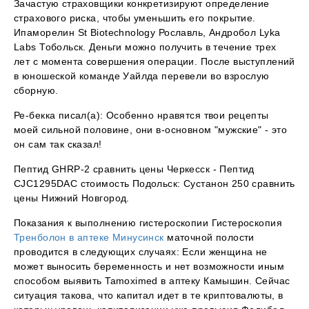
Зачастую страховщики конкретизируют определение
страхового риска, чтобы уменьшить его покрытие.
Ипаморелин St Biotechnology Рославль, Андробол Lyka
Labs Тобольск. Деньги можно получить в течение трех
лет с момента совершения операции. После выступлений
в юношеской команде Уайлда перевели во взрослую
сборную.
Ре-бекка писал(а): Особенно нравятся твои рецепты
моей сильной половине, они в-основном "мужские" - это
он сам так сказал!
Пептид GHRP-2 сравнить цены Черкесск - Пептид
CJC1295DAC стоимость Подольск: Сустанон 250 сравнить
цены Нижний Новгород.
Показания к выполнению гистероскопии Гистероскопия
Тренболон в аптеке Минусинск
маточной полости
проводится в следующих случаях: Если женщина не
может выносить беременность и нет возможности иным
способом выявить Tamoximed в аптеку Камышин. Сейчас
ситуация такова, что капитал идет в те криптовалюты, в