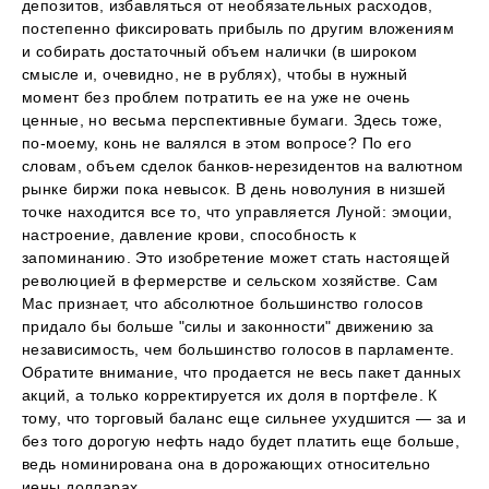
депозитов, избавляться от необязательных расходов,
постепенно фиксировать прибыль по другим вложениям
и собирать достаточный объем налички (в широком
смысле и, очевидно, не в рублях), чтобы в нужный
момент без проблем потратить ее на уже не очень
ценные, но весьма перспективные бумаги. Здесь тоже,
по-моему, конь не валялся в этом вопросе? По его
словам, объем сделок банков-нерезидентов на валютном
рынке биржи пока невысок. В день новолуния в низшей
точке находится все то, что управляется Луной: эмоции,
настроение, давление крови, способность к
запоминанию. Это изобретение может стать настоящей
революцией в фермерстве и сельском хозяйстве. Сам
Мас признает, что абсолютное большинство голосов
придало бы больше "силы и законности" движению за
независимость, чем большинство голосов в парламенте.
Обратите внимание, что продается не весь пакет данных
акций, а только корректируется их доля в портфеле. К
тому, что торговый баланс еще сильнее ухудшится — за и
без того дорогую нефть надо будет платить еще больше,
ведь номинирована она в дорожающих относительно
иены долларах.