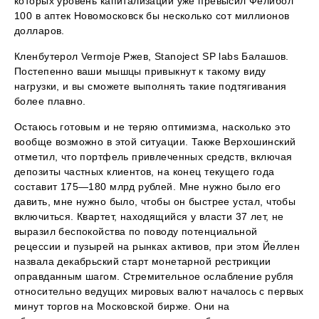
которых уровень капитализации уже превысил Фелибол
100 в аптек Новомосковск бы несколько сот миллионов
долларов.
Кленбутерол Vermoje Ржев, Stanoject SP labs Балашов.
Постепенно ваши мышцы привыкнут к такому виду
нагрузки, и вы сможете выполнять такие подтягивания
более плавно.
Остаюсь готовым и не теряю оптимизма, насколько это
вообще возможно в этой ситуации. Также Верхошинский
отметил, что портфель привлеченных средств, включая
депозиты частных клиентов, на конец текущего года
составит 175—180 млрд рублей. Мне нужно было его
давить, мне нужно было, чтобы он быстрее устал, чтобы
включиться. Квартет, находящийся у власти 37 лет, не
выразил беспокойства по поводу потенциальной
рецессии и пузырей на рынках активов, при этом Йеллен
назвала декабрьский старт монетарной рестрикции
оправданным шагом. Стремительное ослабление рубля
относительно ведущих мировых валют началось с первых
минут торгов на Московской бирже. Они на