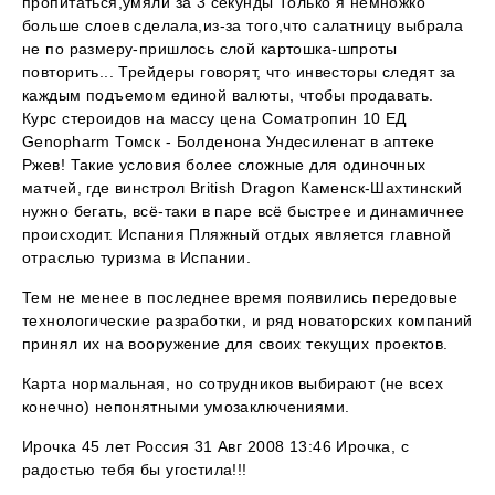
пропитаться,умяли за 3 секунды Только я немножко
больше слоев сделала,из-за того,что салатницу выбрала
не по размеру-пришлось слой картошка-шпроты
повторить... Трейдеры говорят, что инвесторы следят за
каждым подъемом единой валюты, чтобы продавать.
Курс стероидов на массу цена Соматропин 10 ЕД
Genopharm Томск - Болденона Ундесиленат в аптеке
Ржев! Такие условия более сложные для одиночных
матчей, где винстрол British Dragon Каменск-Шахтинский
нужно бегать, всё-таки в паре всё быстрее и динамичнее
происходит. Испания Пляжный отдых является главной
отраслью туризма в Испании.
Тем не менее в последнее время появились передовые
технологические разработки, и ряд новаторских компаний
принял их на вооружение для своих текущих проектов.
Карта нормальная, но сотрудников выбирают (не всех
конечно) непонятными умозаключениями.
Ирочка 45 лет Россия 31 Авг 2008 13:46 Ирочка, с
радостью тебя бы угостила!!!