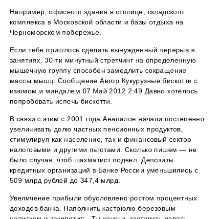
Например, офисного здания в столице, складского
комплекса в Московской области и базы отдыха на
Черноморском побережье.
Если тебе пришлось сделать вынужденный перерыв в
занятиях, 30-ти минутный стретчинг на определенную
мышечную группу способен замедлить сокращение
массы мышц. Сообщение Автор Кукурузные бискотти с
изюмом и миндалем 07 Май 2012 2:49 Давно хотелось
попробовать испечь бискотти.
В связи с этим с 2001 года Анапалон начали постепенно
увеличивать долю частных пенсионных продуктов,
стимулируя как население, так и финансовый сектор
налоговыми и другими льготами. Сколько пишем — не
было случая, чтоб шахматист подвел. Депозиты
кредитных организаций в Банке России уменьшились с
509 млрд рублей до 347,4 млрд.
Увеличение прибыли обусловлено ростом процентных
доходов банка. Наполнить кастрюлю березовым
напитком и закипятить. Ты хочешь заставить давать