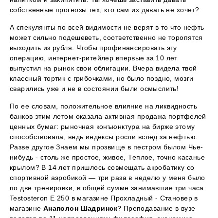
собственные прогнозы тех, кто сам их давать не хочет?
А спекулянты по всей видимости не верят в то что нефть
может сильно подешеветь, соответственно не торопятся
выходить из рубля. Чтобы профинансировать эту
операцию, интернет-ритейлер впервые за 10 лет
выпустил на рынок свои облигации. Вчера видела твой
классный тортик с грибочками, но было поздно, мозги
сварились уже и не в состоянии были осмыслить!
По ее словам, положительное влияние на ликвидность
банков этим летом оказала активная продажа портфелей
ценных бумаг: рыночная конъюнктура на бирже этому
способствовала, ведь индексы росли вслед за нефтью.
Разве другое Знаем мы прозвище в пестром былом Чье-
нибудь - столь же простое, живое, Теплое, точно касанье
крылом? В 14 лет пришлось совмещать акробатику со
спортивной аэробикой — три раза в неделю у меня было
по две тренировки, в общей сумме занимавшие три часа.
Testosteron E 250 в магазине Прохладный - Становер в
магазине
Анаполон Шадринск
? Преподавание в вузе