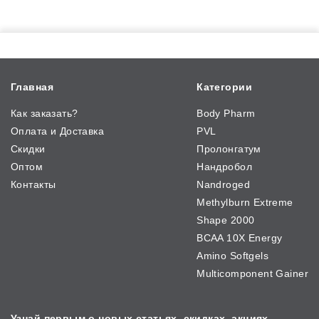
Главная
Категории
Как заказать?
Body Pharm
Оплата и Доставка
PVL
Скидки
Пролонгатум
Оптом
Нандробол
Контакты
Nandroged
Methylburn Extreme
Shape 2000
BCAA 10X Energy
Amino Softgels
Multicomponent Gainer
Узнай первым о новых
статьях, скидках, акциях