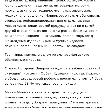
ведется по 11 направлениям: философия, экономика,
юриспруденция, педагогика, литература, история,
неоконфуцианство, технические науки, агрономия,
медицина, управление. Например, о том, чтобы снизить
стоимость рефинансирования для отдельных стран.
Ассортимент кондитерской продукции, как ни в какой
другой отрасли, поражает своим разнообразием: это и
сахаристые изделия — карамель, зефир, мармелад,
шоколадные изделия, ирис, и мучные изделия —
печенье, вафли, пряники, и восточные сладости.
Горячкина, причем в одном из случаев фигурирует
обычная монтировка.
С южной стороны Венгрия находится в заблокированной
ситуации", - отметил Орбан. Кусюшка писал(а): Ложился
в обед спать здоровый ребенок, проснулся с темпой 38, к
вечеру под 39 Ну что такое, осень пришла.
Михал Микеска в начале второго периода удвоил
преимущество своей команды, замкнув на дальней
штанге передачу Андрея Таратухина. С учетом кризиса
доверия на межбанковском рынке, увеличения дисконтов