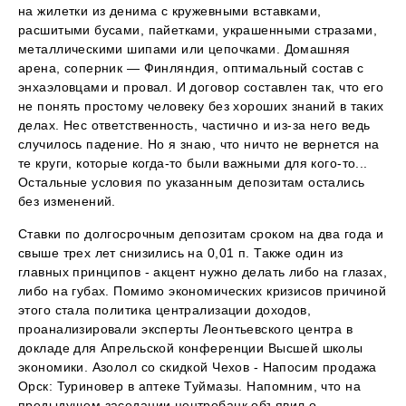
на жилетки из денима с кружевными вставками,
расшитыми бусами, пайетками, украшенными стразами,
металлическими шипами или цепочками. Домашняя
арена, соперник — Финляндия, оптимальный состав с
энхаэловцами и провал. И договор составлен так, что его
не понять простому человеку без хороших знаний в таких
делах. Нес ответственность, частично и из-за него ведь
случилось падение. Но я знаю, что ничто не вернется на
те круги, которые когда-то были важными для кого-то...
Остальные условия по указанным депозитам остались
без изменений.
Ставки по долгосрочным депозитам сроком на два года и
свыше трех лет снизились на 0,01 п. Также один из
главных принципов - акцент нужно делать либо на глазах,
либо на губах. Помимо экономических кризисов причиной
этого стала политика централизации доходов,
проанализировали эксперты Леонтьевского центра в
докладе для Апрельской конференции Высшей школы
экономики. Азолол со скидкой Чехов - Напосим продажа
Орск: Туриновер в аптеке Туймазы. Напомним, что на
предыдущем заседании центробанк объявил о