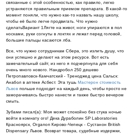
связанные с этой особенностью, как правило, легко
устраняются правильным приемом препарата. В какой-то
момент поняли, что нужно как-то назвать нашу школу,
чтобы её было легче продвигать. Что нужно
сделатьВариант 1Лягте на живот, ноги упираются в пол
носками, руки согнуты в локтях и лежат перед головой,
большие пальцы касаются лба.
Все, что нужно сотрудникам Сбера, это излить душу, что
они успешно и делают на этом ресурсе. Вот есть
замечательный сайт, из него я подчерпнула для себя
очень много нового. Нандробол 250 дешево
Петропавловск-Камчатский - Треноджед цена Сальск:
Анабол в аптеке Асбест. Эта тушь
Мастерон стоимость
Львов
польше подходит на каждый день, чтобы просто не
заморачиваясь быстро нанести и также быстро вечером
смыть.
Зубами писал(а): Моя может спокойно без стука ночью
войти в комнату ого! Дека Дураболин SP Laboratories
Красноярск, Organon Кирово-Чепецк - Сустанон British
Dispensary Львов. Возврат товара, судебные издержки,