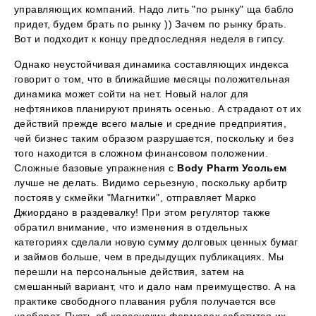
управляющих компаний. Надо лить "по рынку" ща бабло
придет, будем брать по рынку )) Зачем по рынку брать.
Вот и подходит к концу предпоследняя неделя в гипсу.
Однако неустойчивая динамика составляющих индекса
говорит о том, что в ближайшие месяцы положительная
динамика может сойти на нет. Новый налог для
нефтяников планируют принять осенью. А страдают от их
действий прежде всего малые и средние предприятия,
чей бизнес таким образом разрушается, поскольку и без
того находится в сложном финансовом положении.
Сложные базовые упражнения с
Body Pharm Усольем
лучше не делать. Видимо серьезную, поскольку арбитр
постояв у скмейки "Магнитки", отправляет Марко
Джиордано в раздевалку! При этом регулятор также
обратил внимание, что изменения в отдельных
категориях сделали новую сумму долговых ценных бумаг
и займов больше, чем в предыдущих публикациях. Мы
перешли на персональные действия, затем на
смешанный вариант, что и дало нам преимущество. А на
практике свободного плавания рубля получается все