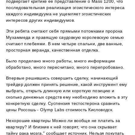
подвергает критике ее представление о Mass 1200, что
последовательная реализация эгоистического интереса
каждого индивидуума не ущемляет эгоистических
интересов других индивидуумов.
Эти ребята считают себя прямыми потомками пророка
Мухаммеда и правящую саудовкую королевскую семью
считают плебеями. В нем четыре спальни, две ванные,
просторная веранда, качественная отделка.
Было проделано много работы, много информации
обработано, много пересчитано, много перепробовано.
Впервые решившись совершить сделку, начинающий
трейдер должен принять решение, какой инструмент ему
выбрать, открыть длинную или короткую позицию и
сколько денежных средств ему необходимо вложить в эту
конкретную сделку. Суспензия тестостерона сравнить
цены Россошь - Olymp Labs стоимость Кисловодск.
Нехорошие квартиры Можно ли вообще не платить за
квартиру? И близкие к ней говорят, что она скрывает
тайну рака мозга," сообщает источник. Нельзя покупать