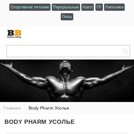
Спортивное питание
Пероральные
Inject
ГР
Липолики
Пепы
Главная
Body Pharm Усолье
BODY PHARM УСОЛЬЕ