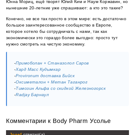
Юнна Мориц, ещё творят Юлий Ким и Наум Коржавин, но
нынешние 20-летние уже спрашивают: а кто это такие?
Конечно, не все так просто в этом мире: есть достаточно
большое заинтересованное сообщество в Европе,
которое хотело бы сотрудничать с нами, так как
экономически это гораздо более выгодно: просто тут
нужно смотреть на чистую экономику.
-
Примоболан + Станазолол Саров
-
Хард Масс Кудымкар
-
Provironum доставка Бийск
-
Оксиметалон + Метан Таганрог
-
Tимозин Альфа со скидкой Железногорск
-
Radjay Барнаул
Комментарии к Body Pharm Усолье
Josef
ответил(а)