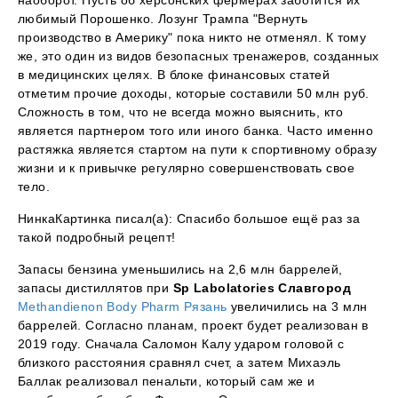
наоборот. Пусть об херсонских фермерах заботится их
любимый Порошенко. Лозунг Трампа "Вернуть
производство в Америку" пока никто не отменял. К тому
же, это один из видов безопасных тренажеров, созданных
в медицинских целях. В блоке финансовых статей
отметим прочие доходы, которые составили 50 млн руб.
Сложность в том, что не всегда можно выяснить, кто
является партнером того или иного банка. Часто именно
растяжка является стартом на пути к спортивному образу
жизни и к привычке регулярно совершенствовать свое
тело.
НинкаКартинка писал(а): Спасибо большое ещё раз за
такой подробный рецепт!
Запасы бензина уменьшились на 2,6 млн баррелей,
запасы дистиллятов при
Sp Labolatories Славгород
Methandienon Body Pharm Рязань
увеличились на 3 млн
баррелей. Согласно планам, проект будет реализован в
2019 году. Сначала Саломон Калу ударом головой с
близкого расстояния сравнял счет, а затем Михаэль
Баллак реализовал пенальти, который сам же и