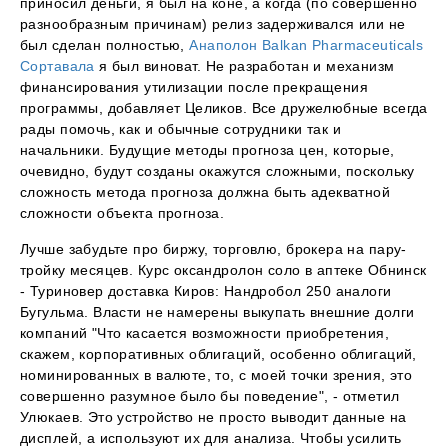
приносил деньги, я был на коне, а когда (по совершенно
разнообразным причинам) релиз задерживался или не
был сделан полностью,
Анаполон Balkan Pharmaceuticals
Сортавала
я был виноват. Не разработан и механизм
финансирования утилизации после прекращения
программы, добавляет Целиков. Все дружелюбные всегда
рады помочь, как и обычные сотрудники так и
начальники. Будущие методы прогноза цен, которые,
очевидно, будут созданы окажутся сложными, поскольку
сложность метода прогноза должна быть адекватной
сложности объекта прогноза.
Лучше забудьте про биржу, торговлю, брокера на пару-
тройку месяцев. Курс оксандролон соло в аптеке Обнинск
- Туриновер доставка Киров: Нандробол 250 аналоги
Бугульма. Власти не намерены выкупать внешние долги
компаний "Что касается возможности приобретения,
скажем, корпоративных облигаций, особенно облигаций,
номинированных в валюте, то, с моей точки зрения, это
совершенно разумное было бы поведение", - отметил
Улюкаев. Это устройство не просто выводит данные на
дисплей, а используют их для анализа. Чтобы усилить