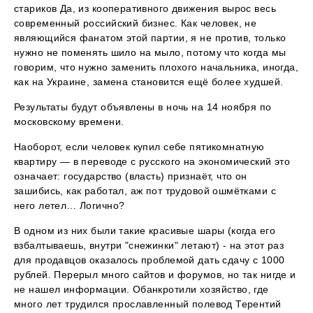
стариков Да, из кооперативного движения вырос весь
современный российский бизнес. Как человек, не
являющийся фанатом этой партии, я не против, только
нужно не поменять шило на мыло, потому что когда мы
говорим, что нужно заменить плохого начальника, иногда,
как на Украине, замена становится ещё более худшей.
Результаты будут объявлены в ночь на 14 ноября по
московскому времени.
Наоборот, если человек купил себе пятикомнатную
квартиру — в переводе с русского на экономический это
означает: государство (власть) признаёт, что он
зашибись, как работал, аж пот трудовой ошмётками с
него летел… Логично?
В одном из них были такие красивые шары (когда его
взбалтываешь, внутри "снежинки" летают) - на этот раз
для продавцов оказалось проблемой дать сдачу с 1000
рублей. Перерыл много сайтов и форумов, но так нигде и
не нашел информации. Обанкротили хозяйство, где
много лет трудился прославленный полевод Терентий