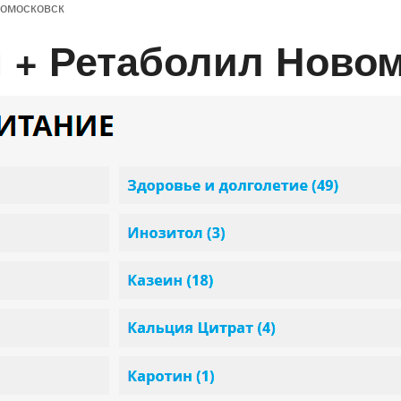
вомосковск
н + Ретаболил Ново