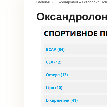
Главная
»
Оксандролон + Ретаболил Но
Оксандроло