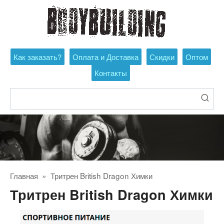
Перейти
к
контенту
Как заказать?
Оплата и Доставка
Скидки
Оптом
Контакты
Поиск:
Главная
»
Тритрен British Dragon Химки
Тритрен British Dragon Химки