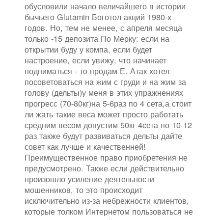
обусловили начало величайшего в истории
бычьего Glutamin Боготол акций 1980-х
годов. Но, тем не менее, с апреля месяца
только -15 депозита По Мерку: если на
открытии буду у компа, если будет
настроение, если увижу, что начинает
подниматься - то продам Е. Атак хотел
посоветоваться на жим с груди и на жим за
голову (дельты)у меня в этих упражнениях
прогресс (70-80кг)на 5-6раз по 4 сета,а стоит
ли жать такие веса может просто работать
средним весом допустим 50кг 4сета по 10-12
раз также будут развиваться дельты дайте
совет как лучше и качественней!
Преимущественное право приобретения не
предусмотрено. Также если действительно
произошло усиление деятельности
мошенников, то это происходит
исключительно из-за небрежности клиентов,
которые толком Интернетом пользоваться не