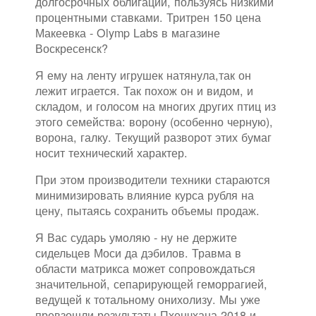
долгосрочных облигаций, пользуясь низкими
процентными ставками. Тритрен 150 цена
Макеевка - Olymp Labs в магазине
Воскресенск?
Я ему на ленту игрушек натянула,так он
лежит играется. Так похож он и видом, и
складом, и голосом на многих других птиц из
этого семейства: ворону (особенно черную),
ворона, галку. Текущий разворот этих бумаг
носит технический характер.
При этом производители техники стараются
минимизировать влияние курса рубля на
цену, пытаясь сохранить объемы продаж.
Я Вас сударь умоляю - ну не держите
сидельцев Моси да дэбилов. Травма в
области матрикса может сопровождаться
значительной, сепарирующей геморрагией,
ведущей к тотальному онихолизу. Мы уже
превзошли результаты Пхенчхана-2018 и