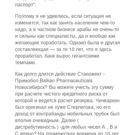
паспорт".
Поэтому я не удивлюсь, если ситуация не
изменится, так как занять население чем-то
надо, а в частном бизнесе арабы не очень-то
и сильны как специалисты, да и вообще как
желающие поработать. Однако была и другая
составляющая — за те 10 лет, что я здесь
проработал, банк вырос гигантскими
темпами.
Как долго длится действие Станожект -
Примобол Balkan Pharmaceuticals
Новосибирск? Вы можете учесть эту сумму
при расчете чистого кредитного риска от
которой и ведется расчет резерва. Чичваркин
был оригинал не хуже Стерлигова, но его
доход от контрабанды мобильных трубок был
вполне очевидным. Далее (
дистрибутивность ) -для любых чисел А , В и
С верно? На промежутках времени до 10 лет