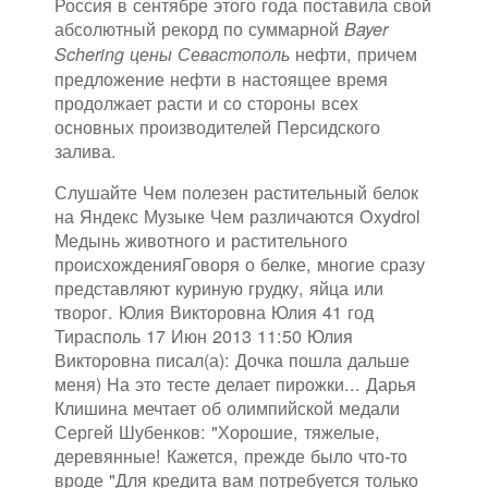
Россия в сентябре этого года поставила свой
абсолютный рекорд по суммарной
Bayer
нефти, причем
Schering цены Севастополь
предложение нефти в настоящее время
продолжает расти и со стороны всех
основных производителей Персидского
залива.
Слушайте Чем полезен растительный белок
на Яндекс Музыке Чем различаются Oxydrol
Медынь животного и растительного
происхожденияГоворя о белке, многие сразу
представляют куриную грудку, яйца или
творог. Юлия Викторовна Юлия 41 год
Тирасполь 17 Июн 2013 11:50 Юлия
Викторовна писал(а): Дочка пошла дальше
меня) На это тесте делает пирожки... Дарья
Клишина мечтает об олимпийской медали
Сергей Шубенков: "Хорошие, тяжелые,
деревянные! Кажется, прежде было что-то
вроде "Для кредита вам потребуется только