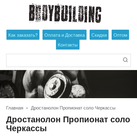
Перейти
к
контенту
Как заказать?
Оплата и Доставка
Скидки
Оптом
Контакты
Поиск:
Главная
»
Дростанолон Пропионат соло Черкассы
Дростанолон Пропионат соло
Черкассы