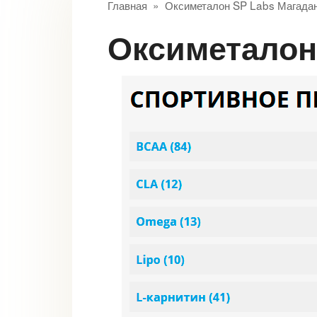
Главная
»
Оксиметалон SP Labs Магада
Оксиметало