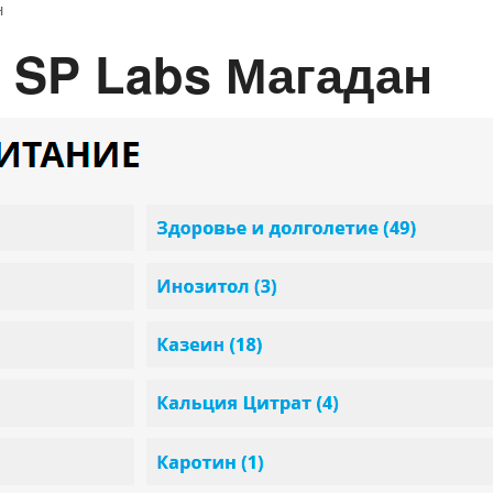
н
н SP Labs Магадан