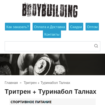
Перейти
к
контенту
Как заказать?
Оплата и Доставка
Скидки
Оптом
Контакты
Поиск:
Главная
»
Тритрен + Туринабол Талнах
Тритрен + Туринабол Талнах