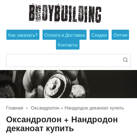
Перейти
к
контенту
Как заказать?
Оплата и Доставка
Скидки
Оптом
Контакты
Поиск:
Главная
»
Оксандролон + Нандродон деканоат купить
Оксандролон + Нандродон
деканоат купить